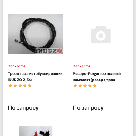
Запчасти
Запчасти
Тросс газа мотобуксировщик
Реверс-Редуктор полный
IKUDZO 2,5м
комплект(реверс,трос
ревер., ручка)
мотобуксировщик OPTI MAX
По запросу
По запросу