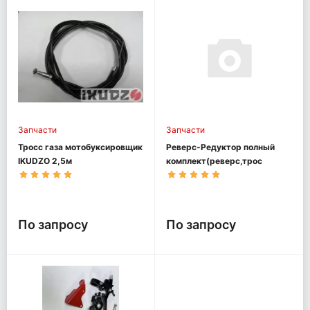
Запчасти
Запчасти
Тросс газа мотобуксировщик
Реверс-Редуктор полный
IKUDZO 2,5м
комплект(реверс,трос
ревер., ручка)
мотобуксировщик OPTI MAX
По запросу
По запросу