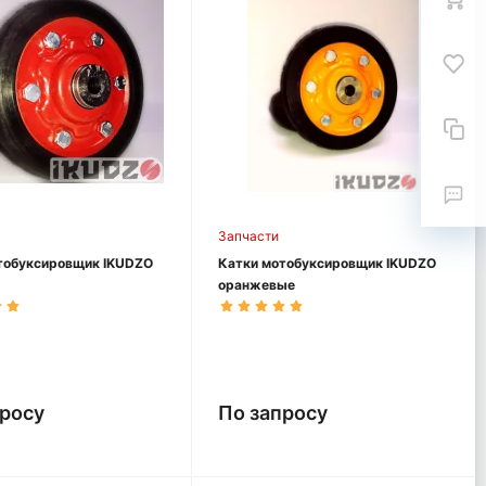
Запчасти
тобуксировщик IKUDZO
Катки мотобуксировщик IKUDZO
оранжевые
просу
По запросу