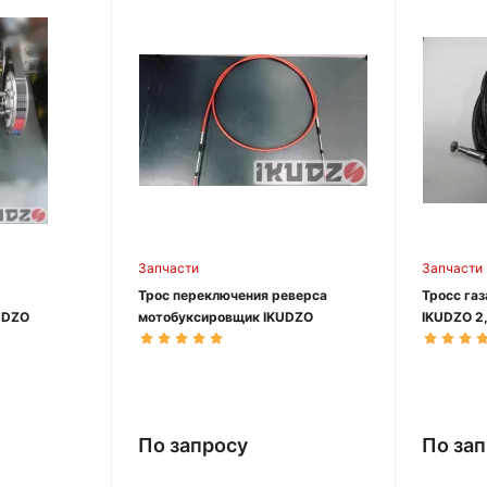
Запчасти
Запчасти
Трос переключения реверса
Тросс га
UDZO
мотобуксировщик IKUDZO
IKUDZO 2
По запросу
По за