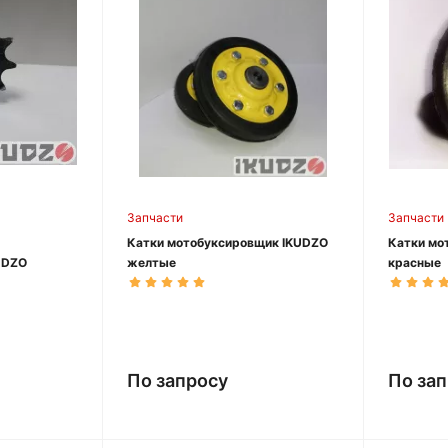
Запчасти
Запчасти
Катки мотобуксировщик IKUDZO
Катки мо
UDZO
желтые
красные
По запросу
По за