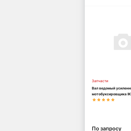
Запчасти
Вал ведомый усилен
мотобуксировщика I
мм
По запросу