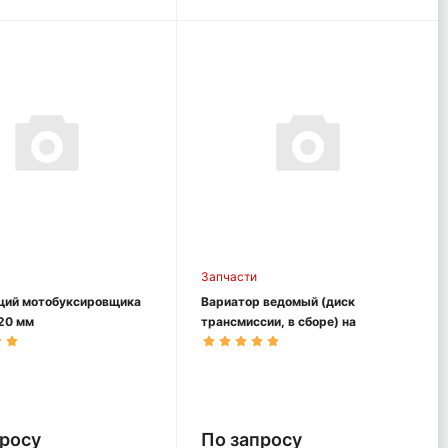
Запчасти
щий мотобуксировщика
Вариатор ведомый (диск
20 мм
трансмиссии, в сборе) на
мотобукс. IKUDZO все модели
просу
По запросу