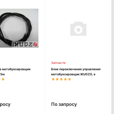
Запчасти
за мотобуксировщик
Блок переключения управления
,5м
мотобуксировщик IKUDZO, в
сборе с проводкой
просу
По запросу