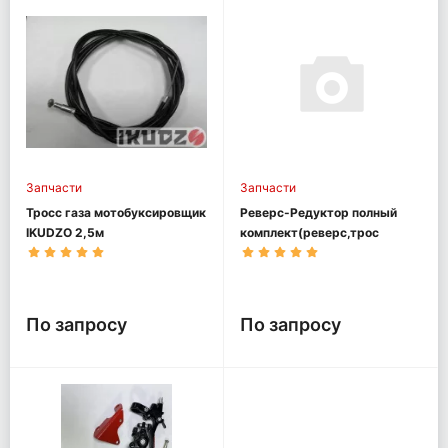
Запчасти
Запчасти
Тросс газа мотобуксировщик
Реверс-Редуктор полный
IKUDZO 2,5м
комплект(реверс,трос
ревер., ручка)
мотобуксировщик OPTI MAX
По запросу
По запросу