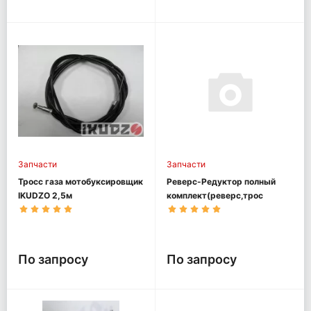
Запчасти
Запчасти
Тросс газа мотобуксировщик
Реверс-Редуктор полный
IKUDZO 2,5м
комплект(реверс,трос
ревер., ручка)
мотобуксировщик OPTI MAX
По запросу
По запросу