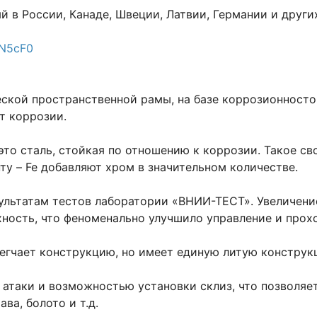
 в России, Канаде, Швеции, Латвии, Германии и други
-N5cF0
еской пространственной рамы, на базе коррозионносто
т коррозии.
 это сталь, стойкая по отношению к коррозии. Такое 
ту – Fe добавляют хром в значительном количестве.
зультатам тестов лаборатории «ВНИИ-ТЕСТ». Увеличени
рхность, что феноменально улучшило управление и про
блегчает конструкцию, но имеет единую литую констру
ла атаки и возможностью установки склиз, что позволя
ва, болото и т.д.