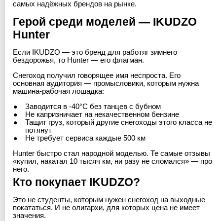
самых надёжных брендов на рынке.
Герой среди моделей — IKUDZO
Hunter
Если IKUDZO — это бренд для работяг зимнего
бездорожья, то Hunter — его флагман.
Снегоход получил говорящее имя неспроста. Его
основная аудитория — промысловики, которым нужна
машина-рабочая лошадка:
Заводится в -40°C без танцев с бубном
Не капризничает на некачественном бензине
Тащит груз, который другие снегоходы этого класса не
потянут
Не требует сервиса каждые 500 км
Hunter быстро стал народной моделью. Те самые отзывы
«купил, накатал 10 тысяч км, ни разу не сломался» — про
него.
Кто покупает IKUDZO?
Это не студенты, которым нужен снегоход на выходные
покататься. И не олигархи, для которых цена не имеет
значения.